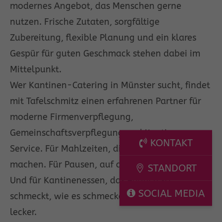
modernes Angebot, das Menschen gerne
nutzen. Frische Zutaten, sorgfältige
Zubereitung, flexible Planung und ein klares
Gespür für guten Geschmack stehen dabei im
Mittelpunkt.
Wer Kantinen-Catering in Münster sucht, findet
mit Tafelschmitz einen erfahrenen Partner für
moderne Firmenverpflegung,
Gemeinschaftsverpflegung und Kantinen-
KONTAKT
Service. Für Mahlzeiten, die den Alltag besser
machen. Für Pausen, auf die man sich freut.
STANDORT
Und für Kantinenessen, das endlich so
SOCIAL MEDIA
schmeckt, wie es schmecken sollte: richtig
lecker.