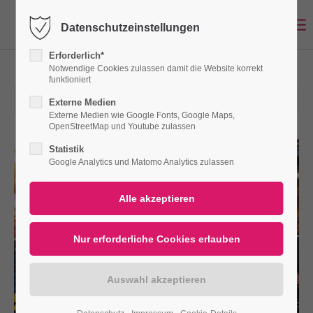
Datenschutzeinstellungen
Login
Erforderlich*
Benutzername
Notwendige Cookies zulassen damit die Website korrekt
funktioniert
03.07.2026 12:00
Externe Medien
Externe Medien wie Google Fonts, Google Maps,
OpenStreetMap und Youtube zulassen
Passwort
Statistik
Google Analytics und Matomo Analytics zulassen
Anmelden
Register
|
Lost your password?
Support
Lorem ipsum dolor sit amet: