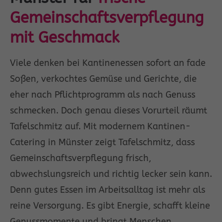
Drop us a line
Gemeinschaftsverpflegung
info@yourdomain.com
mit Geschmack
About us
Viele denken bei Kantinenessen sofort an fade
Lorem ipsum dolor sit amet, consectetuer
Soßen, verkochtes Gemüse und Gerichte, die
adipiscing elit.
eher nach Pflichtprogramm als nach Genuss
Aenean commodo ligula eget dolor. Aenean
schmecken. Doch genau dieses Vorurteil räumt
massa. Cum sociis natoque penatibus et
Tafelschmitz auf. Mit modernem Kantinen-
magnis dis parturient montes, nascetur
Catering in Münster zeigt Tafelschmitz, dass
ridiculus mus. Donec quam felis, ultricies
Gemeinschaftsverpflegung frisch,
nec.
abwechslungsreich und richtig lecker sein kann.
Denn gutes Essen im Arbeitsalltag ist mehr als
reine Versorgung. Es gibt Energie, schafft kleine
Genussmomente und bringt Menschen