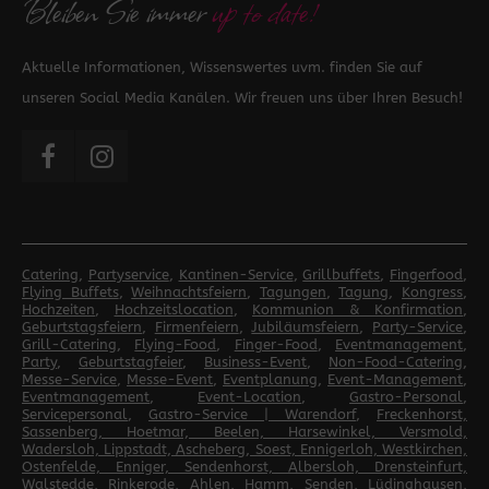
Bleiben Sie immer
up to date!
Aktuelle Informationen, Wissenswertes uvm. finden Sie auf
unseren Social Media Kanälen. Wir freuen uns über Ihren Besuch!
Catering
,
Partyservice
,
Kantinen-Service
,
Grillbuffets
,
Fingerfood
,
Flying Buffets
,
Weihnachtsfeiern
,
Tagungen
,
Tagung
,
Kongress
,
Hochzeiten
,
Hochzeitslocation
,
Kommunion & Konfirmation
,
Geburtstagsfeiern
,
Firmenfeiern
,
Jubiläumsfeiern
,
Party-Service
,
Grill-Catering
,
Flying-Food
,
Finger-Food
,
Eventmanagement
,
Party
,
Geburtstagfeier
,
Business-Event
,
Non-Food-Catering
,
Messe-Service
,
Messe-Event
,
Eventplanung
,
Event-Management
,
Eventmanagement
,
Event-Location
,
Gastro-Personal
,
Servicepersonal
,
Gastro-Service | Warendorf
,
Freckenhorst,
Sassenberg, Hoetmar, Beelen, Harsewinkel, Versmold,
Wadersloh, Lippstadt, Ascheberg, Soest, Ennigerloh, Westkirchen,
Ostenfelde, Enniger, Sendenhorst, Albersloh, Drensteinfurt,
Walstedde, Rinkerode, Ahlen, Hamm, Senden, Lüdinghausen,