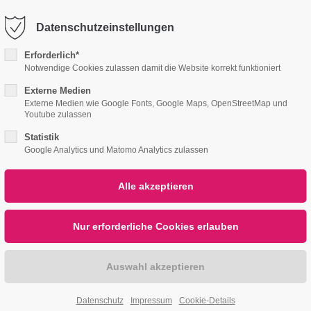
056700
info@tafelschmitz.de
Datenschutzeinstellungen
port
Get in touch
Erforderlich*
Notwendige Cookies zulassen damit die Website korrekt funktioniert
ipsum dolor sit amet:
Cybersteel Inc.
Externe Medien
376-293 City Road, Suit
Externe Medien wie Google Fonts, Google Maps, OpenStreetMap und
Youtube zulassen
San Francisco, CA 94102
4h
Statistik
/ 365days
KANTINEN CATERING SERVICE
EVENTMANAGE
Have any questions?
Google Analytics und Matomo Analytics zulassen
+44 1234 567 890
er support for our
Drop us a line
mers
info@yourdomain.co
Fri 8:00am - 5:00pm
1)
Datenschutz
Impressum
Cookie-Details